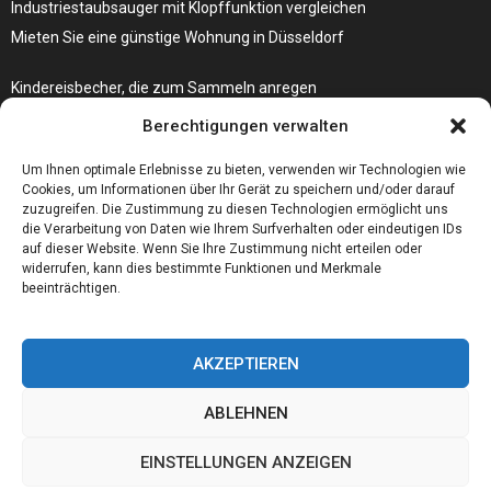
Industriestaubsauger mit Klopffunktion vergleichen
Mieten Sie eine günstige Wohnung in Düsseldorf
Kindereisbecher, die zum Sammeln anregen
Was passiert, wenn Ihre Autoschlüssel-Fernbedienung nicht mehr
Berechtigungen verwalten
funktioniert?
Um Ihnen optimale Erlebnisse zu bieten, verwenden wir Technologien wie
Cookies, um Informationen über Ihr Gerät zu speichern und/oder darauf
zuzugreifen. Die Zustimmung zu diesen Technologien ermöglicht uns
die Verarbeitung von Daten wie Ihrem Surfverhalten oder eindeutigen IDs
auf dieser Website. Wenn Sie Ihre Zustimmung nicht erteilen oder
widerrufen, kann dies bestimmte Funktionen und Merkmale
beeinträchtigen.
AKZEPTIEREN
ABLEHNEN
@2023 - www.Foerderschule-altena.de. All Right Reserved.
EINSTELLUNGEN ANZEIGEN