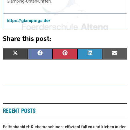
Glamping-Unterkünften.
https://glampings.de/
Share this post:
X
F
P
L
E
(
A
I
I
M
T
C
N
N
A
W
E
T
K
I
I
B
E
E
L
T
O
R
D
RECENT POSTS
T
O
E
I
Faltschachtel-Klebemaschinen: effizient falten und kleben in der
E
K
S
N