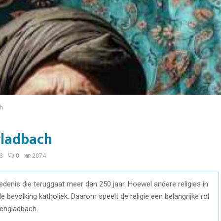
h
gladbach
3
0
2074
enis die teruggaat meer dan 250 jaar. Hoewel andere religies in
e bevolking katholiek. Daarom speelt de religie een belangrijke rol
hengladbach.