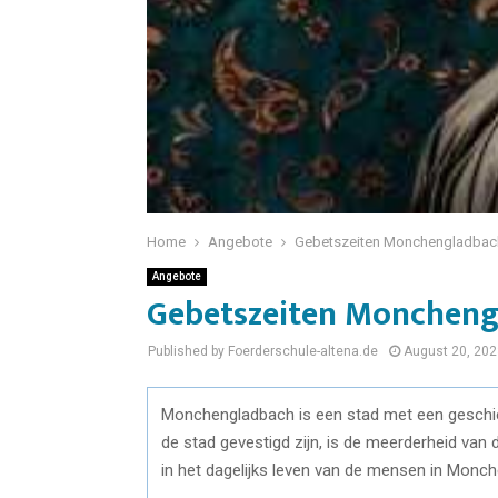
Home
Angebote
Gebetszeiten Monchengladbac
Angebote
Gebetszeiten Monchen
Published by Foerderschule-altena.de
August 20, 202
Monchengladbach is een stad met een geschied
de stad gevestigd zijn, is de meerderheid van d
in het dagelijks leven van de mensen in Monc