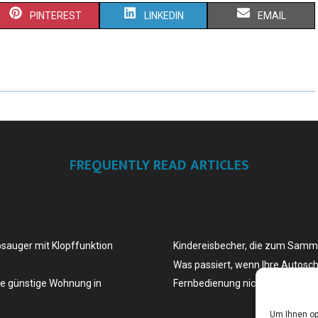
PINTEREST
LINKEDIN
EMAIL
FREQUENTLY READ ARTICLES
bsauger mit Klopffunktion
Kindereisbecher, die zum Samm
Was passiert, wenn Ihre Autosch
ne günstige Wohnung in
Fernbedienung nicht mehr funkti
Um Ihnen op