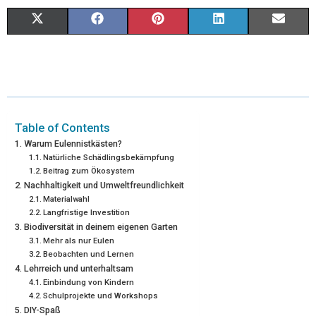
X
F
P
L
E
(
A
I
I
M
T
C
N
N
A
W
E
T
K
I
I
B
E
E
L
Table of Contents
Warum Eulennistkästen?
T
O
R
D
Natürliche Schädlingsbekämpfung
Beitrag zum Ökosystem
T
O
E
I
Nachhaltigkeit und Umweltfreundlichkeit
E
K
S
N
Materialwahl
Langfristige Investition
R
T
Biodiversität in deinem eigenen Garten
Mehr als nur Eulen
)
Beobachten und Lernen
Lehrreich und unterhaltsam
Einbindung von Kindern
Schulprojekte und Workshops
DIY-Spaß