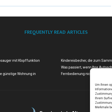
FREQUENTLY READ ARTICLES
bsauger mit Klopffunktion
Kindereisbecher, die zum Samm
Was passiert, wenn Ihre Autosch
ne günstige Wohnung in
Fernbedienung nicht mehr funkti
Um Ihnen op
Informatione
Zustimmung 
Ihrem Surfve
Zustimmung 
Merkmale be