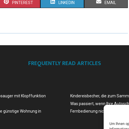
PINTEREST
LINKEDIN
EMAIL
FREQUENTLY READ ARTICLES
bsauger mit Klopffunktion
Kindereisbecher, die zum Samm
Was passiert, wenn Ihre Autosch
ne günstige Wohnung in
Fernbedienung nicht mehr funkti
Um Ihnen op