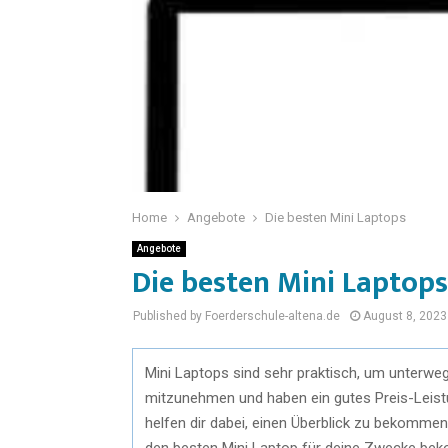
Home
Angebote
Die besten Mini Laptops
Angebote
Die besten Mini Laptops
Published by Foerderschule-altena.de
August 8, 2023
Mini Laptops sind sehr praktisch, um unterwegs
mitzunehmen und haben ein gutes Preis-Leistu
helfen dir dabei, einen Überblick zu bekommen
den besten Mini Laptop für deine Zwecke be