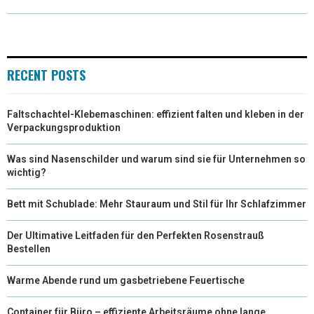
W
E
T
K
I
I
B
E
E
L
T
O
R
D
RECENT POSTS
T
O
E
I
Faltschachtel-Klebemaschinen: effizient falten und kleben in der
E
K
S
N
Verpackungsproduktion
R
T
Was sind Nasenschilder und warum sind sie für Unternehmen so
)
wichtig?
Bett mit Schublade: Mehr Stauraum und Stil für Ihr Schlafzimmer
Der Ultimative Leitfaden für den Perfekten Rosenstrauß
Bestellen
Warme Abende rund um gasbetriebene Feuertische
Container für Büro – effiziente Arbeitsräume ohne lange