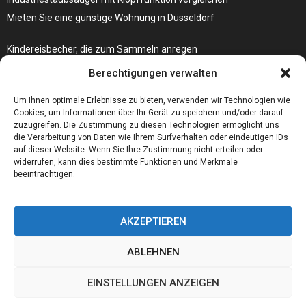
Mieten Sie eine günstige Wohnung in Düsseldorf
Kindereisbecher, die zum Sammeln anregen
Was passiert, wenn Ihre Autoschlüssel-Fernbedienung nicht mehr
Berechtigungen verwalten
funktioniert?
Um Ihnen optimale Erlebnisse zu bieten, verwenden wir Technologien wie
Cookies, um Informationen über Ihr Gerät zu speichern und/oder darauf
zuzugreifen. Die Zustimmung zu diesen Technologien ermöglicht uns
die Verarbeitung von Daten wie Ihrem Surfverhalten oder eindeutigen IDs
auf dieser Website. Wenn Sie Ihre Zustimmung nicht erteilen oder
widerrufen, kann dies bestimmte Funktionen und Merkmale
beeinträchtigen.
AKZEPTIEREN
ABLEHNEN
@2023 - www.Foerderschule-altena.de. All Right Reserved.
EINSTELLUNGEN ANZEIGEN
Home
Cookie policy (EU)
Our authors
Partners
Website index