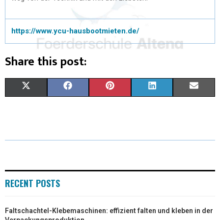
https://www.ycu-hausbootmieten.de/
Share this post:
X
F
P
L
E
(
A
I
I
M
T
C
N
N
A
W
E
T
K
I
I
B
E
E
L
T
O
R
D
RECENT POSTS
T
O
E
I
Faltschachtel-Klebemaschinen: effizient falten und kleben in der
E
K
S
N
Verpackungsproduktion