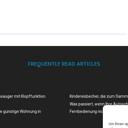
FREQUENTLY READ ARTICLES
bsauger mit Klopffunktion
Kindereisbecher, die zum Samm
Was passiert, wenn Ihre Autosch
ne günstige Wohnung in
Fernbedienung nicht mehr funkti
Um Ihnen op