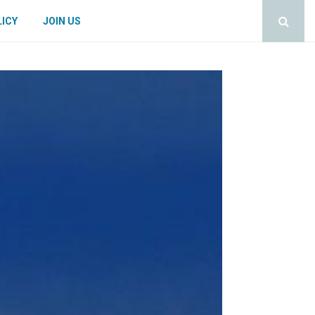
LICY
JOIN US