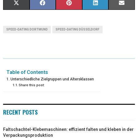
X
F
P
L
E
(
A
I
I
M
T
C
N
N
A
SPEED-DATING DORTMUND
SPEED-DATING DÜSSELDORF
W
E
T
K
I
I
B
E
E
L
T
O
R
D
T
O
E
I
Table of Contents
Unterschiedliche Zielgruppen und Altersklassen
E
K
S
N
Share this post:
R
T
)
RECENT POSTS
Faltschachtel-Klebemaschinen: effizient falten und kleben in der
Verpackungsproduktion