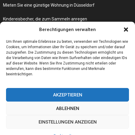
Mieten Sie eine günstige Wohnung in Düsseldorf
Kindereisbecher, die zum Sammeln anregen
Was passiert, wenn Ihre Autoschlüssel-Fernbedienung nicht mehr
Berechtigungen verwalten
funktioniert?
Um Ihnen optimale Erlebnisse zu bieten, verwenden wir Technologien wie
Cookies, um Informationen über Ihr Gerät zu speichern und/oder darauf
zuzugreifen. Die Zustimmung zu diesen Technologien ermöglicht uns
die Verarbeitung von Daten wie Ihrem Surfverhalten oder eindeutigen IDs
auf dieser Website. Wenn Sie Ihre Zustimmung nicht erteilen oder
widerrufen, kann dies bestimmte Funktionen und Merkmale
beeinträchtigen.
AKZEPTIEREN
ABLEHNEN
@2023 - www.Foerderschule-altena.de. All Right Reserved.
EINSTELLUNGEN ANZEIGEN
Home
Cookie policy (EU)
Our authors
Partners
Website index