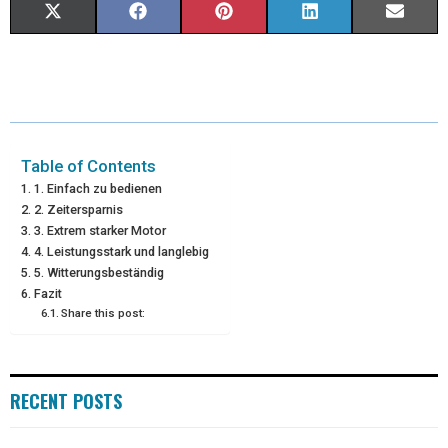
X
F
P
L
E
(
A
I
I
M
T
C
N
N
A
W
E
T
K
I
I
B
E
E
L
Table of Contents
1. Einfach zu bedienen
T
O
R
D
2. Zeitersparnis
3. Extrem starker Motor
T
O
E
I
4. Leistungsstark und langlebig
E
K
S
N
5. Witterungsbeständig
Fazit
R
T
Share this post:
)
RECENT POSTS