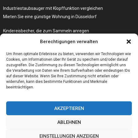
Industriestaubsauger mit Klopffunktion vergleichen
Mieten Sie eine günstige Wohnung in Düsseldorf
Kindereisbecher, die zum Sammeln anregen
Was passiert, wenn Ihre Autoschlüssel-Fernbedienung nicht mehr
Berechtigungen verwalten
funktioniert?
Um Ihnen optimale Erlebnisse zu bieten, verwenden wir Technologien wie
Cookies, um Informationen über Ihr Gerät zu speichern und/oder darauf
zuzugreifen. Die Zustimmung zu diesen Technologien ermöglicht uns
die Verarbeitung von Daten wie Ihrem Surfverhalten oder eindeutigen IDs
auf dieser Website. Wenn Sie Ihre Zustimmung nicht erteilen oder
widerrufen, kann dies bestimmte Funktionen und Merkmale
beeinträchtigen.
AKZEPTIEREN
ABLEHNEN
@2023 - www.Foerderschule-altena.de. All Right Reserved.
EINSTELLUNGEN ANZEIGEN