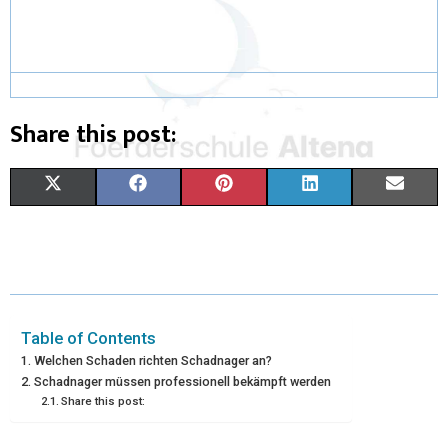
Share this post:
X
F
P
L
E
(
A
I
I
M
T
C
N
N
A
W
E
T
K
I
I
B
E
E
L
Table of Contents
Welchen Schaden richten Schadnager an?
T
O
R
D
Schadnager müssen professionell bekämpft werden
Share this post:
T
O
E
I
E
K
S
N