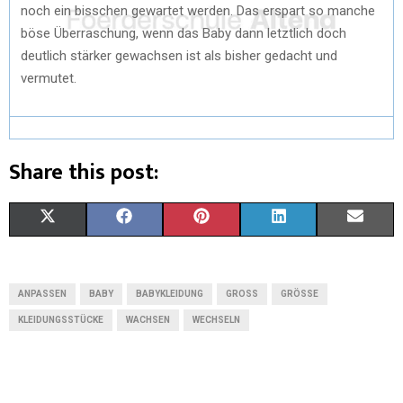
noch ein bisschen gewartet werden. Das erspart so manche
böse Überraschung, wenn das Baby dann letztlich doch
deutlich stärker gewachsen ist als bisher gedacht und
vermutet.
Share this post:
X
F
P
L
E
(
A
I
I
M
T
C
N
N
A
ANPASSEN
BABY
BABYKLEIDUNG
GROSS
GRÖSSE
W
E
T
K
I
KLEIDUNGSSTÜCKE
WACHSEN
WECHSELN
I
B
E
E
L
T
O
R
D