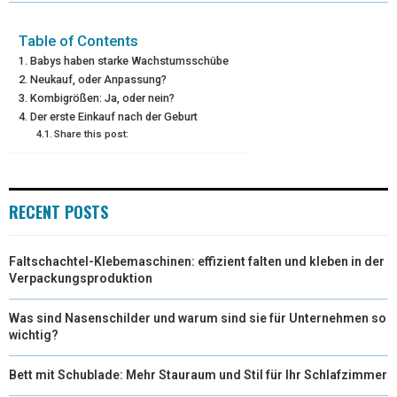
T
O
E
I
Table of Contents
E
K
S
N
Babys haben starke Wachstumsschübe
R
T
Neukauf, oder Anpassung?
Kombigrößen: Ja, oder nein?
)
Der erste Einkauf nach der Geburt
Share this post:
RECENT POSTS
Faltschachtel-Klebemaschinen: effizient falten und kleben in der
Verpackungsproduktion
Was sind Nasenschilder und warum sind sie für Unternehmen so
wichtig?
Bett mit Schublade: Mehr Stauraum und Stil für Ihr Schlafzimmer