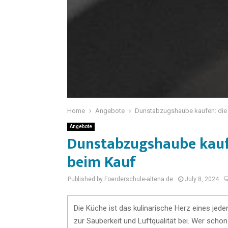
Home
Angebote
Dunstabzugshaube kaufen: die w
Angebote
Dunstabzugshaube kaufe
beim Kauf
Published by Foerderschule-altena.de
July 8, 2024
Die Küche ist das kulinarische Herz eines jed
zur Sauberkeit und Luftqualität bei. Wer sch