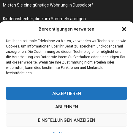
Mieten Sie eine günstige Wohnung in Düsseldorf
Kindereisbecher, die zum Sammeln anregen
Was passiert, wenn Ihre Autoschlüssel-Fernbedienung nicht mehr
Berechtigungen verwalten
funktioniert?
Um Ihnen optimale Erlebnisse zu bieten, verwenden wir Technologien wie
Cookies, um Informationen über Ihr Gerät zu speichern und/oder darauf
zuzugreifen. Die Zustimmung zu diesen Technologien ermöglicht uns
die Verarbeitung von Daten wie Ihrem Surfverhalten oder eindeutigen IDs
auf dieser Website. Wenn Sie Ihre Zustimmung nicht erteilen oder
widerrufen, kann dies bestimmte Funktionen und Merkmale
beeinträchtigen.
AKZEPTIEREN
ABLEHNEN
@2023 - www.Foerderschule-altena.de. All Right Reserved.
EINSTELLUNGEN ANZEIGEN
Home
Cookie policy (EU)
Our authors
Partners
Website index