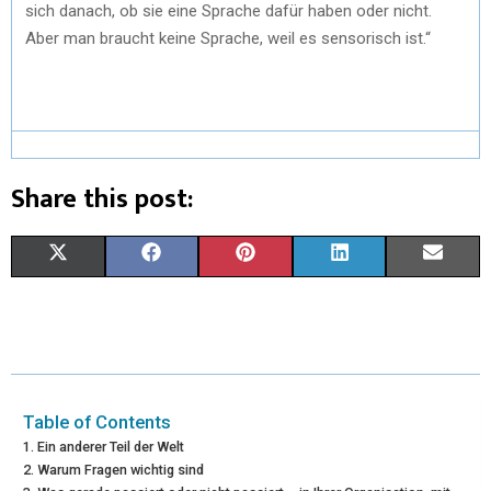
sich danach, ob sie eine Sprache dafür haben oder nicht.
Aber man braucht keine Sprache, weil es sensorisch ist.“
Share this post:
X
F
P
L
E
(
A
I
I
M
T
C
N
N
A
W
E
T
K
I
I
B
E
E
L
Table of Contents
Ein anderer Teil der Welt
T
O
R
D
Warum Fragen wichtig sind