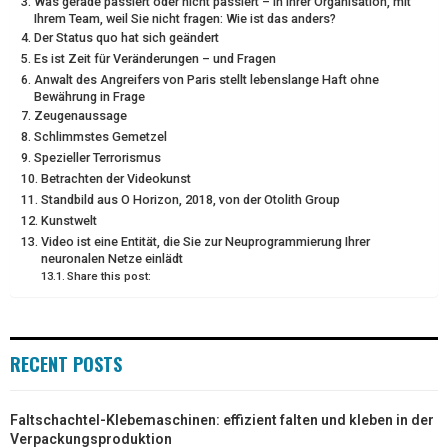
Was gerade passiert oder nicht passiert – in Ihrer Organisation, mit
T
O
E
I
Ihrem Team, weil Sie nicht fragen: Wie ist das anders?
Der Status quo hat sich geändert
E
K
S
N
Es ist Zeit für Veränderungen – und Fragen
R
T
Anwalt des Angreifers von Paris stellt lebenslange Haft ohne
Bewährung in Frage
)
Zeugenaussage
Schlimmstes Gemetzel
Spezieller Terrorismus
Betrachten der Videokunst
Standbild aus O Horizon, 2018, von der Otolith Group
Kunstwelt
Video ist eine Entität, die Sie zur Neuprogrammierung Ihrer
neuronalen Netze einlädt
Share this post:
RECENT POSTS
Faltschachtel-Klebemaschinen: effizient falten und kleben in der
Verpackungsproduktion